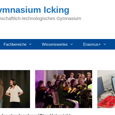
Gymnasium Icking
nschaftlich-technologisches Gymnasium
Fachbereiche
Wissenswertes
Erasmus+