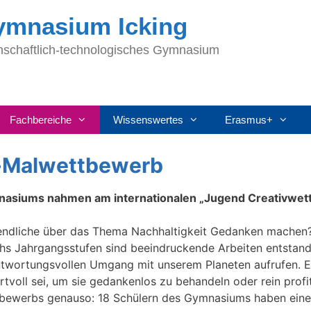
Gymnasium Icking
nschaftlich-technologisches Gymnasium
Fachbereiche
Wissenswertes
Erasmus+
d-Malwettbewerb
nasiums nahmen am internationalen „Jugend Creativwett
endliche über das Thema Nachhaltigkeit Gedanken machen?
hs Jahrgangsstufen sind beeindruckende Arbeiten entstande
twortungsvollen Umgang mit unserem Planeten aufrufen. Ei
tvoll sei, um sie gedankenlos zu behandeln oder rein profit
tbewerbs genauso: 18 Schülern des Gymnasiums haben eine