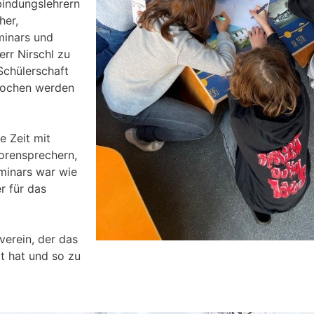
bindungslehrern
her,
minars und
err Nirschl zu
Schülerschaft
prochen werden
 Zeit mit
orensprechern,
minars war wie
r für das
verein, der das
t hat und so zu