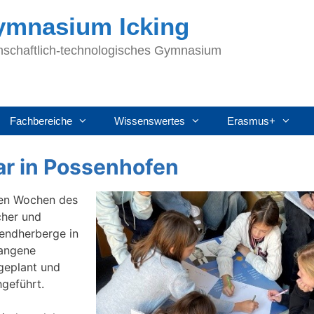
Gymnasium Icking
nschaftlich-technologisches Gymnasium
Fachbereiche
Wissenswertes
Erasmus+
r in Possenhofen
ten Wochen des
cher und
gendherberge in
gangene
 geplant und
geführt.