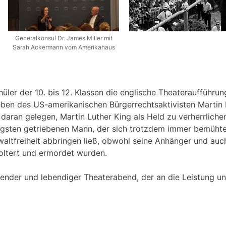
Generalkonsul Dr. James Miller mit
Sarah Ackermann vom Amerikahaus
ler der 10. bis 12. Klassen die englische Theateraufführu
ben des US-amerikanischen Bürgerrechtsaktivisten Martin 
daran gelegen, Martin Luther King als Held zu verherrlichen
ngsten getriebenen Mann, der sich trotzdem immer bemühte,
altfreiheit abbringen ließ, obwohl seine Anhänger und auch
foltert und ermordet wurden.
egender und lebendiger Theaterabend, der an die Leistung u