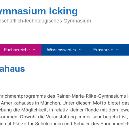
Gymnasium Icking
nschaftlich-technologisches Gymnasium
Fachbereiche
Wissenswertes
Erasmus+
kahaus
Enrichmentprogramms des Rainer-Maria-Rilke-Gymnasiums I
es Amerikahauses in München. Unter diesem Motto bietet da
g die Möglichkeit, in relativ kleiner Runde mit dem jewe
 kommen. Obwohl die Veranstaltung immer sehr begehrt ist,
einmal Plätze für Schülerinnen und Schüler des Enrichment